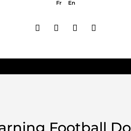
Fr
En
earning Football Do