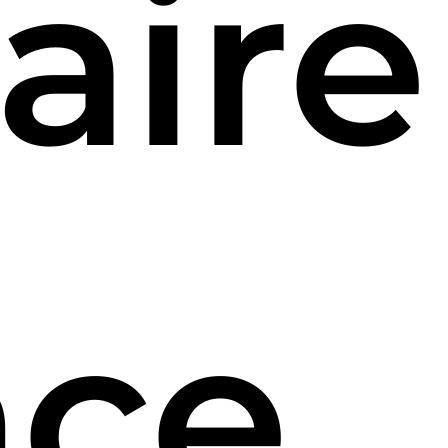
aire
nce